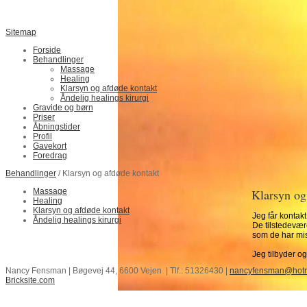
Sitemap
Forside
Behandlinger
Massage
Healing
Klarsyn og afdøde kontakt
Åndelig healings kirurgi
Gravide og børn
Priser
Åbningstider
Profil
Gavekort
Foredrag
Behandlinger
/ Klarsyn og afdøde kontakt
Massage
Klarsyn og
Healing
Klarsyn og afdøde kontakt
Jeg får kontakt
Åndelig healings kirurgi
De tilstedevær
som de har mist
Jeg tilbyder o
Nancy Fensman | Bøgevej 44, 6600 Vejen | Tlf.: 51326430 |
nancyfensman@hotm
Bricksite.com